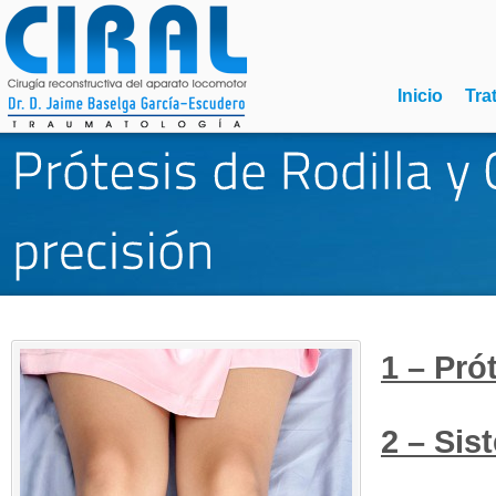
Inicio
Tra
1 – Pró
2 – Sis